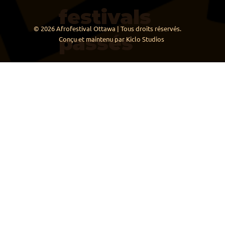
festivals
© 2026 Afrofestival Ottawa | Tous droits réservés.
passés
Conçu et maintenu par Kiclo Studios
nos
partenair
es
info@afrofestiv
alottawa.ca