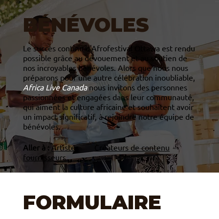
BÉNÉVOLES
Le succès continu d'Afrofestival Ottawa est rendu
possible grâce au dévouement et au soutien de
nos incroyables bénévoles. Alors que nous nous
préparons pour une autre célébration inoubliable,
Africa Live Canada
nous invitons des personnes
passionnées et engagées dans leur communauté,
qui aiment la culture africaine et souhaitent avoir
un impact significatif, à rejoindre notre équipe de
bénévoles.
Aller à :
Artistes
Créateurs de contenu
fournisseurs
FORMULAIRE