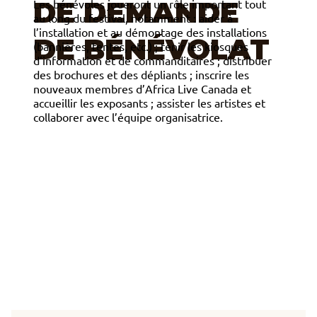
DE DEMANDE
Les bénévoles joueront un rôle important tout
au long du festival, notamment : aider à
l’installation et au démontage des installations
DE BÉNÉVOLAT
(bannières, tentes, etc.) ; tenir les kiosques
d’information et de commanditaires ; distribuer
des brochures et des dépliants ; inscrire les
nouveaux membres d’Africa Live Canada et
accueillir les exposants ; assister les artistes et
collaborer avec l’équipe organisatrice.